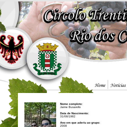
Nome completo:
Jaime Busarello
Data de Nascimento:
31/08/1982
Ano em que aderiu ao grupo:
2008