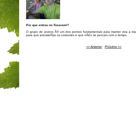
Por que entrou no Tosarami?
O grupo de jovens Ã© um dos pontos fundamentais para manter viva a trad
para que prevaleÃ§a os costumes e que nÃ£o se percam com o tempo.
<< Anterior
Próximo >>