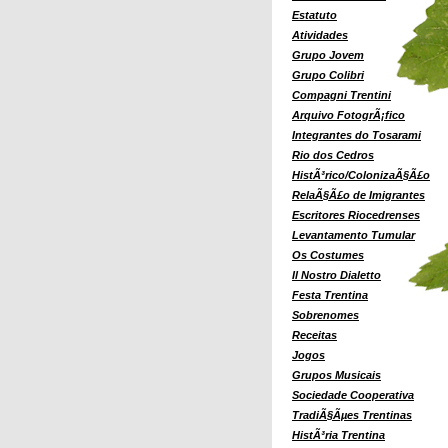
Estatuto
Atividades
Grupo Jovem
Grupo Colibri
Compagni Trentini
Arquivo FotogrÃ¡fico
Integrantes do Tosarami
Rio dos Cedros
HistÃ³rico/ColonizaÃ§Ã£o
RelaÃ§Ã£o de Imigrantes
Escritores Riocedrenses
Levantamento Tumular
Os Costumes
Il Nostro Dialetto
Festa Trentina
Sobrenomes
Receitas
Jogos
Grupos Musicais
Sociedade Cooperativa
TradiÃ§Ãµes Trentinas
HistÃ³ria Trentina