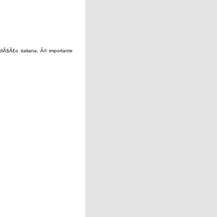
iÃ§Ã£o italiana, Ã© importante