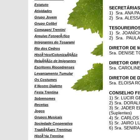
Estatuto
SECRETÁRIAS
Atividades
1) Sra. ANA P
Grupo Jovem
2) Sra. ALESS
Grupo Colibri
TESOUREIROS
Compagni Trentini
1) Sr. JOANÍC
Arquivo FotogrÃ¡fico
2) Sra. PAULA
Integrantes do Tosarami
DIRETOR DE 
Rio dos Cedros
Sra. DENISE
HistÃ³rico/ColonizaÃ§Ã£o
RelaÃ§Ã£o de Imigrantes
DIRETOR ORF
Escritores Riocedrenses
Sra. CAROLIN
Levantamento Tumular
DIRETOR DE 
Os Costumes
Sra. ELOISA 
Il Nostro Dialetto
Festa Trentina
CONSELHO FI
1) Sr. LUCIR
Sobrenomes
2) Sra. DORAL
Receitas
3) Sr. JADER E
Jogos
(Suplentes)
Grupos Musicais
4) Sr. CARLO
5) Sr. JAIRO L
Sociedade Cooperativa
6) Sra. SENI
TradiÃ§Ãµes Trentinas
HistÃ³ria Trentina