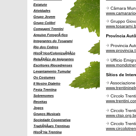
Estatuto
Câmara Munic
Atividades
www.camarariod
Grupo Jovem
Gruppo Giov
Grupo Colibri
www.tosarami.
Compagni Trentini
Arquivo FotogrÃ¡fico
Província Aut
Integrantes do Tosarami
Provincia Au
Rio dos Cedros
www.provincia.tr
HistÃ³rico/ColonizaÃ§Ã£o
RelaÃ§Ã£o de Imigrantes
Ufficio Emigr
www.mondotren
Escritores Riocedrenses
Levantamento Tumular
Sítios de Inte
Os Costumes
Associazione 
Il Nostro Dialetto
www.trentininel
Festa Trentina
Circolo Trenti
Sobrenomes
www.trentini.co
Receitas
Jogos
Circolo Trent
Grupos Musicais
www.ctsp.org.b
Sociedade Cooperativa
Circolo Trent
TradiÃ§Ãµes Trentinas
www.circolotren
HistÃ³ria Trentina