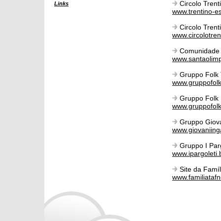
Circolo Trenti
Links
www.trentino-es
Circolo Tren
www.circolotre
Comunidade t
www.santaolimp
Gruppo Folk T
www.gruppofolk
Gruppo Folk 
www.gruppofolk
Gruppo Giova
www.giovaniin
Gruppo I Parg
www.ipargoleti
Site da Famíl
www.familiataf