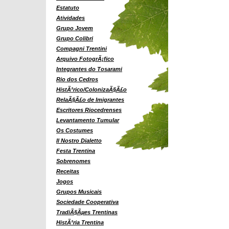
Estatuto
Atividades
Grupo Jovem
Grupo Colibri
Compagni Trentini
Arquivo FotogrÃ¡fico
Integrantes do Tosarami
Rio dos Cedros
HistÃ³rico/ColonizaÃ§Ã£o
RelaÃ§Ã£o de Imigrantes
Escritores Riocedrenses
Levantamento Tumular
Os Costumes
Il Nostro Dialetto
Festa Trentina
Sobrenomes
Receitas
Jogos
Grupos Musicais
Sociedade Cooperativa
TradiÃ§Ãµes Trentinas
HistÃ³ria Trentina