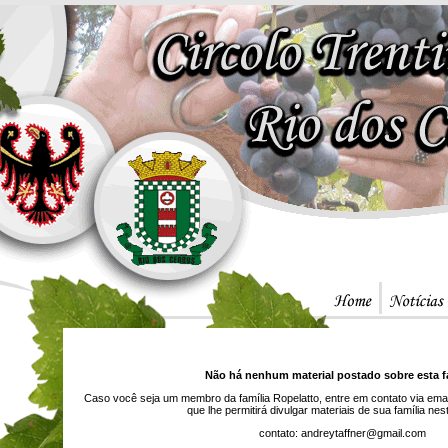
Não há nenhum material postado sobre esta fa
Caso você seja um membro da família Ropelatto, entre em contato via ema
que lhe permitirá divulgar materiais de sua família ne
contato: andreytaffner@gmail.com