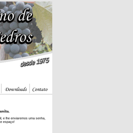
mília.
il, e lhe enviaremos uma senha,
ste espaço!