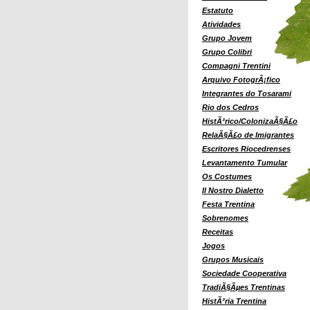
Estatuto
Atividades
Grupo Jovem
Grupo Colibri
Compagni Trentini
Arquivo FotogrÃ¡fico
Integrantes do Tosarami
Rio dos Cedros
HistÃ³rico/ColonizaÃ§Ã£o
RelaÃ§Ã£o de Imigrantes
Escritores Riocedrenses
Levantamento Tumular
Os Costumes
Il Nostro Dialetto
Festa Trentina
Sobrenomes
Receitas
Jogos
Grupos Musicais
Sociedade Cooperativa
TradiÃ§Ãµes Trentinas
HistÃ³ria Trentina