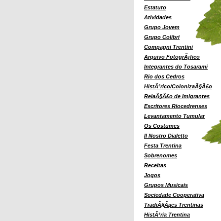
Estatuto
Atividades
Grupo Jovem
Grupo Colibri
Compagni Trentini
Arquivo FotogrÃ¡fico
Integrantes do Tosarami
Rio dos Cedros
HistÃ³rico/ColonizaÃ§Ã£o
RelaÃ§Ã£o de Imigrantes
Escritores Riocedrenses
Levantamento Tumular
Os Costumes
Il Nostro Dialetto
Festa Trentina
Sobrenomes
Receitas
Jogos
Grupos Musicais
Sociedade Cooperativa
TradiÃ§Ãµes Trentinas
HistÃ³ria Trentina