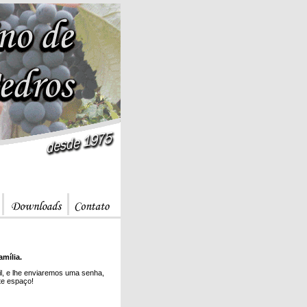
mília.
il, e lhe enviaremos uma senha,
ste espaço!