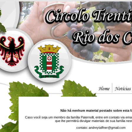
Não há nenhum material postado sobre esta fa
Caso você seja um membro da família Paternolli, entre em contato via ema
que lhe permitirá divulgar materiais de sua família ne
contato: andreytaffner@gmail.com