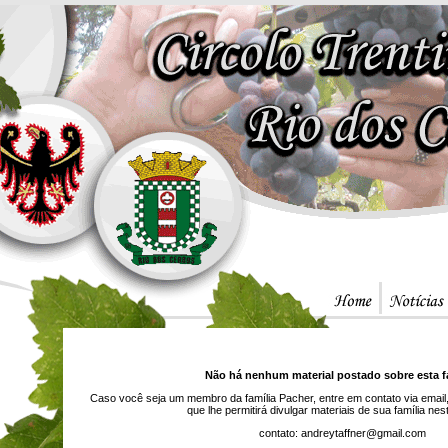
Não há nenhum material postado sobre esta fa
Caso você seja um membro da família Pacher, entre em contato via email
que lhe permitirá divulgar materiais de sua família ne
contato: andreytaffner@gmail.com