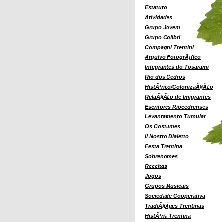
Estatuto
Atividades
Grupo Jovem
Grupo Colibri
Compagni Trentini
Arquivo FotogrÃ¡fico
Integrantes do Tosarami
Rio dos Cedros
HistÃ³rico/ColonizaÃ§Ã£o
RelaÃ§Ã£o de Imigrantes
Escritores Riocedrenses
Levantamento Tumular
Os Costumes
Il Nostro Dialetto
Festa Trentina
Sobrenomes
Receitas
Jogos
Grupos Musicais
Sociedade Cooperativa
TradiÃ§Ãµes Trentinas
HistÃ³ria Trentina