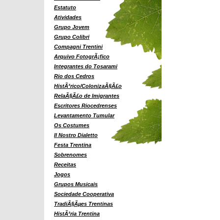
Estatuto
Atividades
Grupo Jovem
Grupo Colibri
Compagni Trentini
Arquivo FotogrÃ¡fico
Integrantes do Tosarami
Rio dos Cedros
HistÃ³rico/ColonizaÃ§Ã£o
RelaÃ§Ã£o de Imigrantes
Escritores Riocedrenses
Levantamento Tumular
Os Costumes
Il Nostro Dialetto
Festa Trentina
Sobrenomes
Receitas
Jogos
Grupos Musicais
Sociedade Cooperativa
TradiÃ§Ãµes Trentinas
HistÃ³ria Trentina