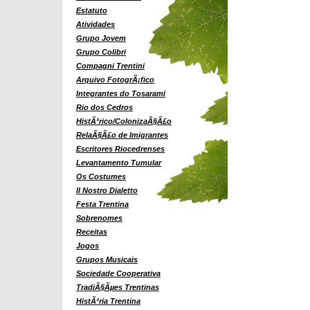
Estatuto
Atividades
Grupo Jovem
Grupo Colibri
Compagni Trentini
Arquivo FotogrÃ¡fico
Integrantes do Tosarami
Rio dos Cedros
HistÃ³rico/ColonizaÃ§Ã£o
RelaÃ§Ã£o de Imigrantes
Escritores Riocedrenses
Levantamento Tumular
Os Costumes
Il Nostro Dialetto
Festa Trentina
Sobrenomes
Receitas
Jogos
Grupos Musicais
Sociedade Cooperativa
TradiÃ§Ãµes Trentinas
HistÃ³ria Trentina