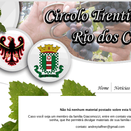
Não há nenhum material postado sobre esta fa
Caso você seja um membro da família Giacomozzi, entre em contato via
senha, que lhe permitirá divulgar materiais de sua família
contato: andreytaffner@gmail.com