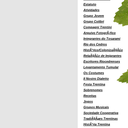
Estatuto
Atividades
Grupo Jovem
Grupo Colibri
Compagni Trentini
Arquivo FotogrÃ¡fico
Integrantes do Tosarami
Rio dos Cedros
HistÃ³rico/ColonizaÃ§Ã£o
RelaÃ§Ã£o de Imigrantes
Escritores Riocedrenses
Levantamento Tumular
Os Costumes
Il Nostro Dialetto
Festa Trentina
Sobrenomes
Receitas
Jogos
Grupos Musicais
Sociedade Cooperativa
TradiÃ§Ãµes Trentinas
HistÃ³ria Trentina