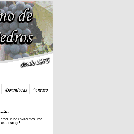
mília.
 email, e lhe enviaremos uma
 neste espaço!