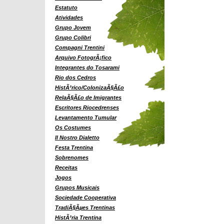
Estatuto
Atividades
Grupo Jovem
Grupo Colibri
Compagni Trentini
Arquivo FotogrÃ¡fico
Integrantes do Tosarami
Rio dos Cedros
HistÃ³rico/ColonizaÃ§Ã£o
RelaÃ§Ã£o de Imigrantes
Escritores Riocedrenses
Levantamento Tumular
Os Costumes
Il Nostro Dialetto
Festa Trentina
Sobrenomes
Receitas
Jogos
Grupos Musicais
Sociedade Cooperativa
TradiÃ§Ãµes Trentinas
HistÃ³ria Trentina