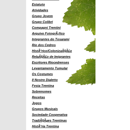
Estatuto
Atividades
Grupo Jovem
Grupo Colibri
Compagni Trentini
Arquivo FotogrÃ¡fico
Integrantes do Tosarami
Rio dos Cedros
HistÃ³rico/ColonizaÃ§Ã£o
RelaÃ§Ã£o de Imigrantes
Escritores Riocedrenses
Levantamento Tumular
Os Costumes
Il Nostro Dialetto
Festa Trentina
Sobrenomes
Receitas
Jogos
Grupos Musicais
Sociedade Cooperativa
TradiÃ§Ãµes Trentinas
HistÃ³ria Trentina