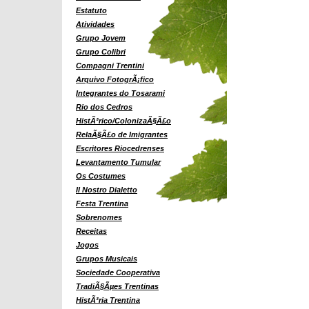
Estatuto
Atividades
Grupo Jovem
Grupo Colibri
Compagni Trentini
Arquivo FotogrÃ¡fico
Integrantes do Tosarami
Rio dos Cedros
HistÃ³rico/ColonizaÃ§Ã£o
RelaÃ§Ã£o de Imigrantes
Escritores Riocedrenses
Levantamento Tumular
Os Costumes
Il Nostro Dialetto
Festa Trentina
Sobrenomes
Receitas
Jogos
Grupos Musicais
Sociedade Cooperativa
TradiÃ§Ãµes Trentinas
HistÃ³ria Trentina