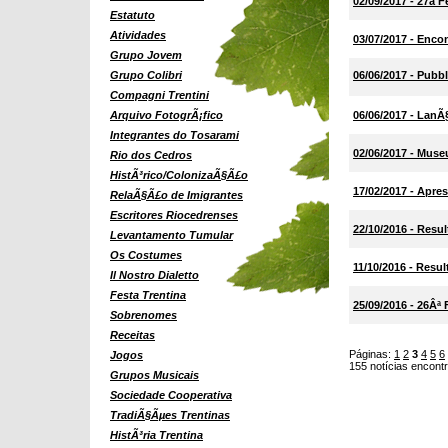
02/09/2017 - 27a 
Estatuto
Atividades
03/07/2017 - Enco
Grupo Jovem
Grupo Colibri
06/06/2017 - Pubbl
Compagni Trentini
Arquivo FotogrÃ¡fico
06/06/2017 - LanÃ§
Integrantes do Tosarami
02/06/2017 - Muse
Rio dos Cedros
HistÃ³rico/ColonizaÃ§Ã£o
17/02/2017 - Apre
RelaÃ§Ã£o de Imigrantes
Escritores Riocedrenses
22/10/2016 - Resu
Levantamento Tumular
Os Costumes
11/10/2016 - Resul
Il Nostro Dialetto
Festa Trentina
25/09/2016 - 26Âª
Sobrenomes
Receitas
Páginas:
1
2
3
4
5
6
Jogos
155 notícias encont
Grupos Musicais
Sociedade Cooperativa
TradiÃ§Ãµes Trentinas
HistÃ³ria Trentina