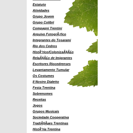
Estatuto
Atividades
Grupo Jovem
Grupo Colibri
Compagni Trentini
Arquivo FotogrÃ¡fico
Integrantes do Tosarami
Rio dos Cedros
HistÃ³rico/ColonizaÃ§Ã£o
RelaÃ§Ã£o de Imigrantes
Escritores Riocedrenses
Levantamento Tumular
Os Costumes
Il Nostro Dialetto
Festa Trentina
Sobrenomes
Receitas
Jogos
Grupos Musicais
Sociedade Cooperativa
TradiÃ§Ãµes Trentinas
HistÃ³ria Trentina