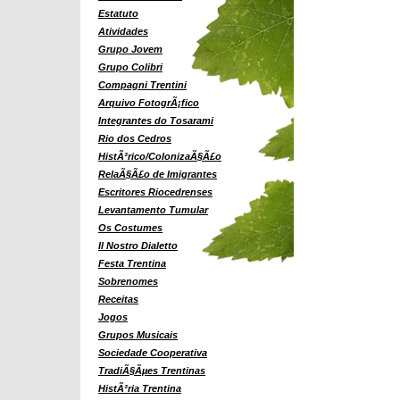
Estatuto
Atividades
Grupo Jovem
Grupo Colibri
Compagni Trentini
Arquivo FotogrÃ¡fico
Integrantes do Tosarami
Rio dos Cedros
HistÃ³rico/ColonizaÃ§Ã£o
RelaÃ§Ã£o de Imigrantes
Escritores Riocedrenses
Levantamento Tumular
Os Costumes
Il Nostro Dialetto
Festa Trentina
Sobrenomes
Receitas
Jogos
Grupos Musicais
Sociedade Cooperativa
TradiÃ§Ãµes Trentinas
HistÃ³ria Trentina