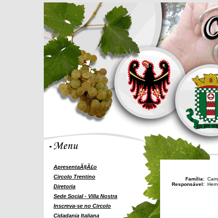
ApresentaÃ§Ã£o
Circolo Trentino
Família:
Camp
Responsável:
Hern
Diretoria
Sede Social - Villa Nostra
Inscreva-se no Circolo
Cidadania Italiana