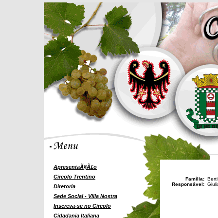
ApresentaÃ§Ã£o
Circolo Trentino
Família:
Berti
Responsável:
Giul
Diretoria
Sede Social - Villa Nostra
Inscreva-se no Circolo
Cidadania Italiana