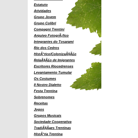
Estatuto
Atividades
Grupo Jovem
Grupo Colibri
Compagni Trentini
Arquivo FotogrÃ¡fico
Integrantes do Tosarami
Rio dos Cedros
HistÃ³rico/ColonizaÃ§Ã£o
RelaÃ§Ã£o de Imigrantes
Escritores Riocedrenses
Levantamento Tumular
Os Costumes
Il Nostro Dialetto
Festa Trentina
Sobrenomes
Receitas
Jogos
Grupos Musicais
Sociedade Cooperativa
TradiÃ§Ãµes Trentinas
HistÃ³ria Trentina